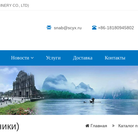
NERY CO., LTD)
snab@scyx.ru
+86-18180945802
Новости
Услуги
Доставка
Контакты
чики)
Главная
Каталог 