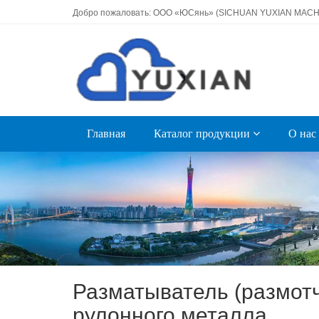
Добро пожаловать: OOO «ЮСянь» (SICHUAN YUXIAN MACHI
Главная
Каталог продукции
О нас
Разматыватель (размот
рулонного металла