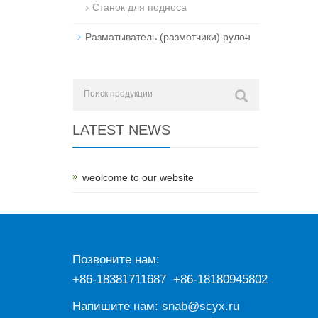
Станок для подноса
-
Разматыватель (размотчики) рулон
LATEST NEWS
weolcome to our website
Позвоните нам:
+86-18381711687 +86-18180945802
Напишите нам:
snab@scyx.ru